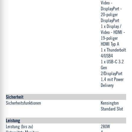
Video -
DisplayPort -
20-poliger
DisplayPort
1 x Display /
Video - HDMI -
19-poliger
HDMI Typ A
1 x Thunderbolt
4/USB4
1 x USB-C 3.2
Gen
2/DisplayPort
1.4 mit Power
Delivery
Sicherheit
Sicherheitsfunktionen
Kensington
Standard Slot
Leistung
Leistung (bis zu)
280W