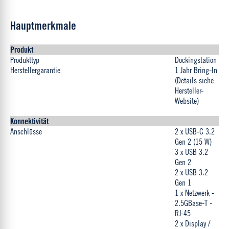
Hauptmerkmale
Produkt
Produkttyp
Dockingstation
Herstellergarantie
1 Jahr Bring-In
(Details siehe
Hersteller-
Website)
Konnektivität
Anschlüsse
2 x USB-C 3.2
Gen 2 (15 W)
3 x USB 3.2
Gen 2
2 x USB 3.2
Gen 1
1 x Netzwerk -
2.5GBase-T -
RJ-45
2 x Display /