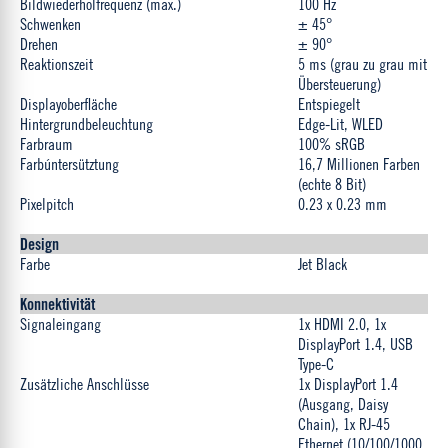
Bildwiederholfrequenz (max.)
100 Hz
Schwenken
± 45°
Drehen
± 90°
Reaktionszeit
5 ms (grau zu grau mit
Übersteuerung)
Displayoberfläche
Entspiegelt
Hintergrundbeleuchtung
Edge-Lit, WLED
Farbraum
100% sRGB
Farbúntersütztung
16,7 Millionen Farben
(echte 8 Bit)
Pixelpitch
0.23 x 0.23 mm
Design
Farbe
Jet Black
Konnektivität
Signaleingang
1x HDMI 2.0, 1x
DisplayPort 1.4, USB
Type-C
Zusätzliche Anschlüsse
1x DisplayPort 1.4
(Ausgang, Daisy
Chain), 1x RJ-45
Ethernet (10/100/1000