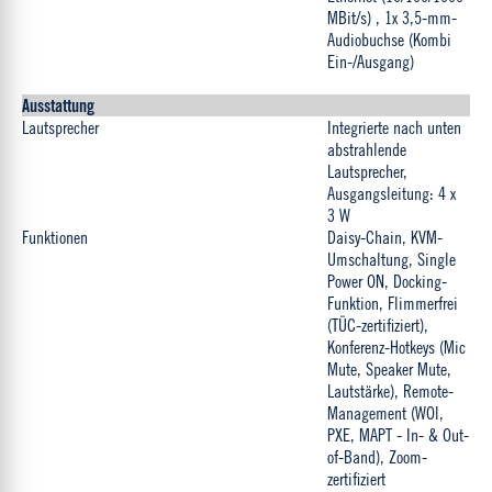
MBit/s) , 1x 3,5-mm-
Audiobuchse (Kombi
Ein-/Ausgang)
Ausstattung
Lautsprecher
Integrierte nach unten
abstrahlende
Lautsprecher,
Ausgangsleitung: 4 x
3 W
Funktionen
Daisy-Chain, KVM-
Umschaltung, Single
Power ON, Docking-
Funktion, Flimmerfrei
(TÜC-zertifiziert),
Konferenz-Hotkeys (Mic
Mute, Speaker Mute,
Lautstärke), Remote-
Management (WOl,
PXE, MAPT - In- & Out-
of-Band), Zoom-
zertifiziert