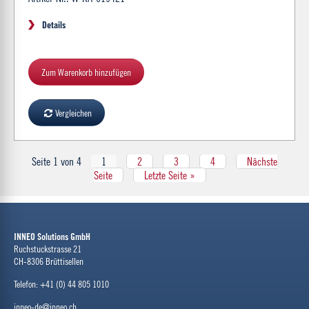
Details
Zum Warenkorb hinzufügen
Vergleichen
Seite 1 von 4
1
2
3
4
Nächste
Seite
Letzte Seite »
INNEO Solutions GmbH
Ruchstuckstrasse 21
CH-8306 Brüttisellen
Telefon: +41 (0) 44 805 1010
inneo-de@inneo.ch