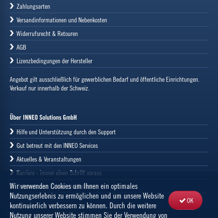
Zahlungsarten
Versandinformationen und Nebenkosten
Widerrufsrecht & Retouren
AGB
Lizenzbedingungen der Hersteller
Angebot gilt ausschließlich für gewerblichen Bedarf und öffentliche Einrichtungen.
Verkauf nur innerhalb der Schweiz.
Über INNEO Solutions GmbH
Hilfe und Unterstützung durch den Support
Gut betreut mit den INNEO Services
Aktuelles & Veranstaltungen
Karriere - immer einen Schritt voraus
Wir verwenden Cookies um Ihnen ein optimales
Unternehmen, Zahlen und Fakten
Nutzungserlebnis zu ermöglichen und um unsere Website
OK
kontinuierlich verbessern zu können. Durch die weitere
Nutzung unserer Website stimmen Sie der Verwendung von