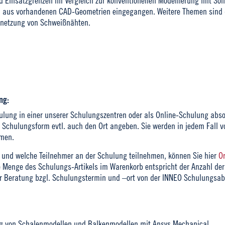
nd Einsatzgrenzen im Vergleich zur konventionellen Modellierung mit Sol
n aus vorhandenen CAD-Geometrien eingegangen. Weitere Themen sind 
rnetzung von Schweißnähten.
ng:
lung in einer unserer Schulungszentren oder als Online-Schulung absol
chulungsform evtl. auch den Ort angeben. Sie werden in jedem Fall vo
men.
und welche Teilnehmer an der Schulung teilnehmen, können Sie hier
O
e Menge des Schulungs-Artikels im Warenkorb entspricht der Anzahl der
r Beratung bzgl. Schulungstermin und –ort von der INNEO Schulungsabt
g von Schalenmodellen und Balkenmodellen mit Ansys Mechanical.