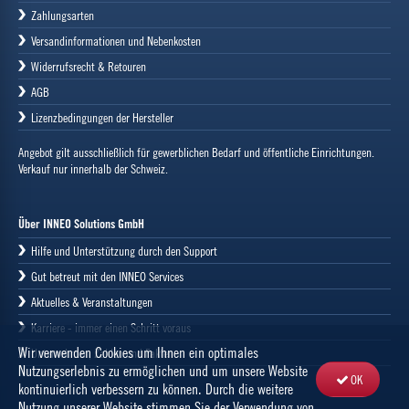
Zahlungsarten
Versandinformationen und Nebenkosten
Widerrufsrecht & Retouren
AGB
Lizenzbedingungen der Hersteller
Angebot gilt ausschließlich für gewerblichen Bedarf und öffentliche Einrichtungen.
Verkauf nur innerhalb der Schweiz.
Über INNEO Solutions GmbH
Hilfe und Unterstützung durch den Support
Gut betreut mit den INNEO Services
Aktuelles & Veranstaltungen
Karriere - immer einen Schritt voraus
Wir verwenden Cookies um Ihnen ein optimales
Unternehmen, Zahlen und Fakten
Nutzungserlebnis zu ermöglichen und um unsere Website
OK
kontinuierlich verbessern zu können. Durch die weitere
Nutzung unserer Website stimmen Sie der Verwendung von