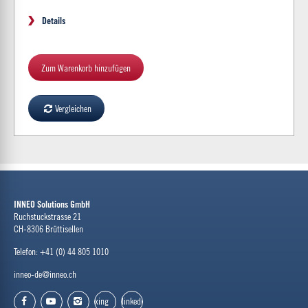
Details
Zum Warenkorb hinzufügen
Vergleichen
INNEO Solutions GmbH
Ruchstuckstrasse 21
CH-8306 Brüttisellen
Telefon: +41 (0) 44 805 1010
inneo-de@inneo.ch
xing
linkedin